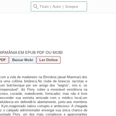
 BIRMÂNIA EM EPUB PDF OU MOBI
PDF
Baixar
Mobi
Ler Online
com a vida de madeireiro na Birmânia (atual Mianmar) dos
a uma colônia britânica.No clube de brancos racistas e
 um bolchevique por ser amigo dos “negros”, isto é, os
 impensável”, diz Flory, sobre a miserável existência na
cioso, covarde, maledicente, fornicador; mas não é livre
esconder sua estreita amizade com o médico local,um
relutância em defendê-lo abertamente, junto aos membros
 Kyin,magistrado nativo corrupto e ambicioso. A chegada
az o calejado administrador enxergar sua única chance de
gustiado Flory, um dos mais complexos e apaixonantes