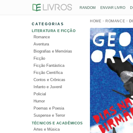
RANDOM
ENVIAR LIVRO
D
HOME
ROMANCE
D
CATEGORIAS
LITERATURA E FICÇÃO
Romance
Aventura
Biografias e Memórias
Ficção
Ficção Fantástica
Ficção Científica
Contos e Crônicas
Infanto e Juvenil
Policial
Humor
Poemas e Poesia
Suspense e Terror
TÉCNICOS E ACADÊMICOS
Artes e Música