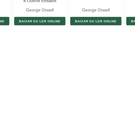
e Outros Ensaios
George Orwell
George Orwell
INE
BAIXAR OU LER ONLINE
BAIXAR OU LER ONLINE
B