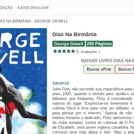
OAÇÃO
AJUDE DIVULGAR
IAS NA BIRMÂNIA - GEORGE ORWELL
Dias Na Birmânia
George Orwell
266 Páginas
5
Avaliações:
1
BAIXAR LIVRO DIAS NA
Baixar
ePub
Baixar
SINOPSE
John Flory não esconde sua impaciência para 
anos 1920, quando o remoto país asiático er
bêbados que freqüenta, Flory é considerado
nativos do lugar. “Expressar-se livremente é
colônia.“Você é livre para virar um bêbado, o
para pensar por si mesmo.” Apesar de não 
indiano honesto e dedicado, Flory demonstra 
do clube europeu, contra as calúnias de U Po
de Elizabeth, uma jovem inglesa casadoira, f
construir uma vida digna e feliz. Mas o an