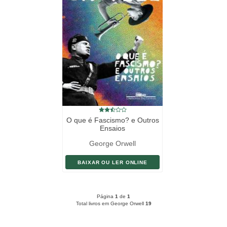
O que é Fascismo? e Outros
Ensaios
George Orwell
BAIXAR OU LER ONLINE
Página
1
de
1
Total livros em George Orwell
19