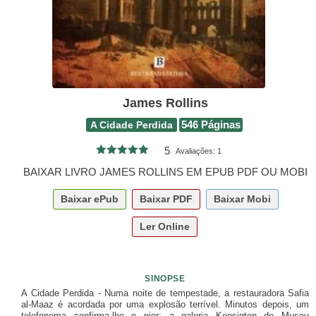
James Rollins
A Cidade Perdida
546 Páginas
5
Avaliações:
1
BAIXAR LIVRO JAMES ROLLINS EM EPUB PDF OU MOBI
Baixar
ePub
Baixar
PDF
Baixar
Mobi
Ler Online
SINOPSE
A Cidade Perdida - Numa noite de tempestade, a restauradora Safia
al-Maaz é acordada por uma explosão terrível. Minutos depois, um
telefonema confirma-lhe o pior: a galeria Kensigton do Museu