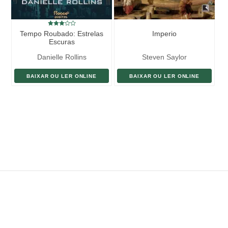
Tempo Roubado: Estrelas
Imperio
Escuras
Danielle Rollins
Steven Saylor
BAIXAR OU LER ONLINE
BAIXAR OU LER ONLINE
ENVIAR LIVRO
DOAÇÃO
AJUDE DIVULGAR
SITEMAP
Copyright ©
eLivros
™
2026