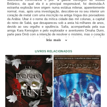
Britânico, da qual ela é a principal responsável, foi destruída.A
estranha explosão teve origem numa estátua milenar, aparentemente
normal, mas, após uma investigação, descobre-se no seu interior um
coração de metal com uma inscrição na antiga língua dos povoadores
da Arábia: Ubar é o nome da mítica cidade das mil colunas, a capital
do reino de Sabá, que desapareceu sob a areia há milhares de anos,
devido ao seu orgulho e opulência. Safia, acompanhada pela sua
amiga Kara Kensigton e pelo explorador e aventureiro Omaha Dunn,
parte para Omã com a intenção de resolver o mistério, mas o coração
é apenas o primeiro obstáculo numa cadeia de pistas e indicações
leia mais
que conduzem às portas de Ubar. Para o conseguirem têm de agir
com rapidez, já que brevemente irão descobrir que não são os únicos
interessados em descobrir o que se esconde por baixo da areia.
LIVROS RELACIONADOS