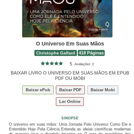
O Universo Em Suas Mãos
Christophe Galfard
418 Páginas
5
Avaliações:
2
BAIXAR LIVRO O UNIVERSO EM SUAS MÃOS EM EPUB
PDF OU MOBI
Baixar
ePub
Baixar
PDF
Baixar
Mobi
Ler Online
SINOPSE
O universo em suas mãos: Uma Jornada Pelo Universo Como Ele é
Entendido Hoje Pela Ciência Entenda as ideias científicas modernas
de maneira leve e divertida Imagine se O guia do mochileiro das