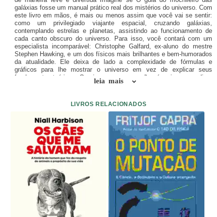
galáxias fosse um manual prático real dos mistérios do universo. Com
este livro em mãos, é mais ou menos assim que você vai se sentir:
como um privilegiado viajante espacial, cruzando galáxias,
contemplando estrelas e planetas, assistindo ao funcionamento de
cada canto obscuro do universo. Para isso, você contará com um
especialista incomparável: Christophe Galfard, ex-aluno do mestre
Stephen Hawking, e um dos físicos mais brilhantes e bem-humorados
da atualidade. Ele deixa de lado a complexidade de fórmulas e
gráficos para lhe mostrar o universo em vez de explicar seus
fundamentos teóricos. O universo em suas mãos é mais que um livro
leia mais
sobre planetas, estrelas e galáxias – é uma viagem alucinante por
entre os mistérios de tudo que nos cerca. Cativante e único, O
universo em suas mãos já garantiu seu lugar entre os clássicos do
LIVROS RELACIONADOS
gênero. Público-alvo: Leitores de ciência “light”. Perfeito para quem
assistiu e gostou da série “Cosmos” (Netflix), do filme “Interestelar”, e
de Amor e matemática, livro da Casa da Palavra. Sobre o autor:
Christophe Galfard é doutor em física teórica pela Universidade de
Cambridge. É co-autor, com Stephen Hawking e sua filha, em seu
primeiro livro para o público jovem: George’s Secret Key to the
Universe. Nos últimos anos, deu palestras e escreveu para um
programa ao vivo sobre o nosso universo que já foi assistido por mais
de 130 mil pessoas, de todas as idades e níveis escolares.