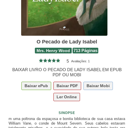
O Pecado de Lady Isabel
Mrs. Henry Wood
713 Páginas
5
Avaliações:
1
BAIXAR LIVRO O PECADO DE LADY ISABEL EM EPUB
PDF OU MOBI
Baixar
ePub
Baixar
PDF
Baixar
Mobi
Ler Online
SINOPSE
m uma poltrona da espaçosa e bonita biblioteca de sua casa estava
William Vane, o conde de Mount Severn. Seus cabelos estavam
totalmente grisalhos, e a suavidade de sua outrora bela testa era