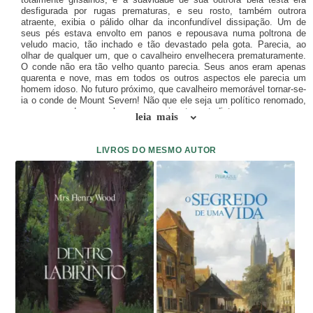
desfigurada por rugas prematuras, e seu rosto, também outrora
atraente, exibia o pálido olhar da inconfundível dissipação. Um de
seus pés estava envolto em panos e repousava numa poltrona de
veludo macio, tão inchado e tão devastado pela gota. Parecia, ao
olhar de qualquer um, que o cavalheiro envelhecera prematuramente.
O conde não era tão velho quanto parecia. Seus anos eram apenas
quarenta e nove, mas em todos os outros aspectos ele parecia um
homem idoso. No futuro próximo, que cavalheiro memorável tornar-se-
ia o conde de Mount Severn! Não que ele seja um político renomado,
ou um grande general, ou um eminente estadista, ou mesmo um
leia mais
membro ativo da alta Câmara dos Nobres para ser lembrado. Não
para nenhum desses itens. Mas o nome do conde vai estar na boca
de homens, mulheres e crianças. No passado, fora o mais perdulário
LIVROS DO MESMO AUTOR
entre os cavalheiros de seu tempo, o mais imprudente entre os
imprudentes, o mais gastador entre os gastadores, o maior jogador
acima de todos os jogadores e, andando com os devassos e
esbanjadores, tonara-se como eles e até os havia superado.