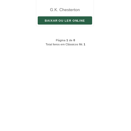
G.K. Chesterton
BAIXAR OU LER ONLINE
Página
1
de
0
Total livros em Clássicos Mc
1