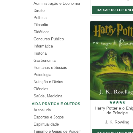
Administração e Economia
Direito
BAIXAR OU LER ONL
Política
Filosofia
Didáticos
Concurso Público
Informática
História
Gastronomia
Humanas e Sociais
Psicologia
Nutrição e Dietas
Ciências
Saúde, Medicina
VIDA PRÁTICA E OUTROS
Harry Potter e o En
Autoajuda
do Príncipe
Esportes e Jogos
J. K. Rowling
Espiritualidade
Turismo e Guias de Viagem