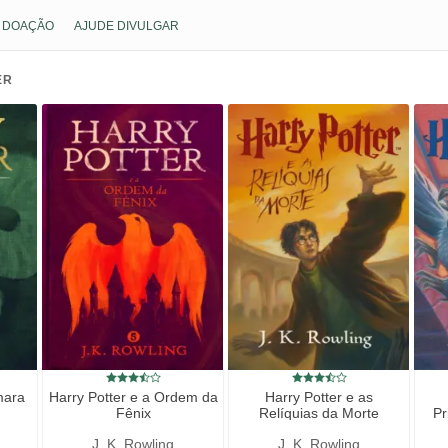
DOAÇÃO
AJUDE DIVULGAR
ER
mara
Harry Potter e a Ordem da
Harry Potter e as
Fênix
Relíquias da Morte
Pr
J. K. Rowling
J. K. Rowling