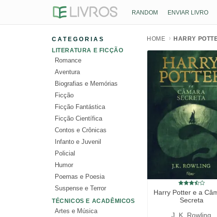
RANDOM
ENVIAR LIVRO
HOME
HARRY POTT
CATEGORIAS
LITERATURA E FICÇÃO
Romance
Aventura
Biografias e Memórias
Ficção
Ficção Fantástica
Ficção Científica
Contos e Crônicas
Infanto e Juvenil
Policial
Humor
Poemas e Poesia
Suspense e Terror
Harry Potter e a Câ
Secreta
TÉCNICOS E ACADÊMICOS
Artes e Música
J. K. Rowling