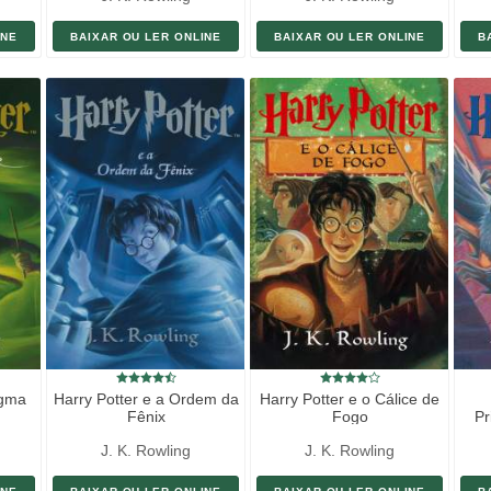
INE
BAIXAR OU LER ONLINE
BAIXAR OU LER ONLINE
B
igma
Harry Potter e a Ordem da
Harry Potter e o Cálice de
Fênix
Fogo
Pr
J. K. Rowling
J. K. Rowling