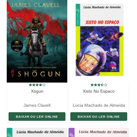
Xogun
Xisto No Espaco
James Clavell
Lúcia Machado de Almeida
BAIXAR OU LER ONLINE
BAIXAR OU LER ONLINE