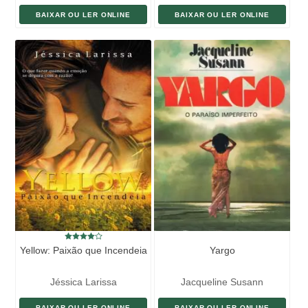
BAIXAR OU LER ONLINE
BAIXAR OU LER ONLINE
Yellow: Paixão que Incendeia
Yargo
Jéssica Larissa
Jacqueline Susann
BAIXAR OU LER ONLINE
BAIXAR OU LER ONLINE