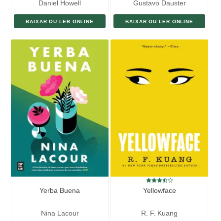
Daniel Howell
Gustavo Dauster
BAIXAR OU LER ONLINE
BAIXAR OU LER ONLINE
Yerba Buena
Yellowface
Nina Lacour
R. F. Kuang