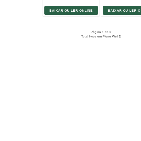
BAIXAR OU LER ONLINE
BAIXAR OU LER O
Página
1
de
0
Total livros em Pierre Weil
2