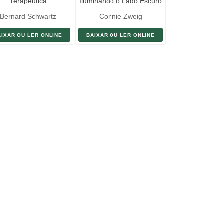
Terapêutica
Iluminando o Lado Escuro
da Alma
Bernard Schwartz
Connie Zweig
AIXAR OU LER ONLINE
BAIXAR OU LER ONLINE