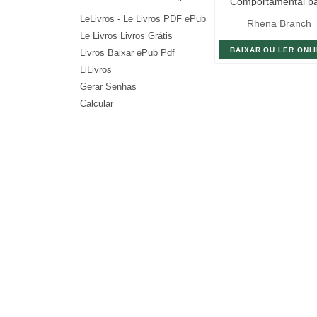
Comportamental p
Leigos
LeLivros - Le Livros PDF ePub
Rhena Branch
Le Livros Livros Grátis
BAIXAR OU LER ONL
Livros Baixar ePub Pdf
LiLivros
Gerar Senhas
Calcular