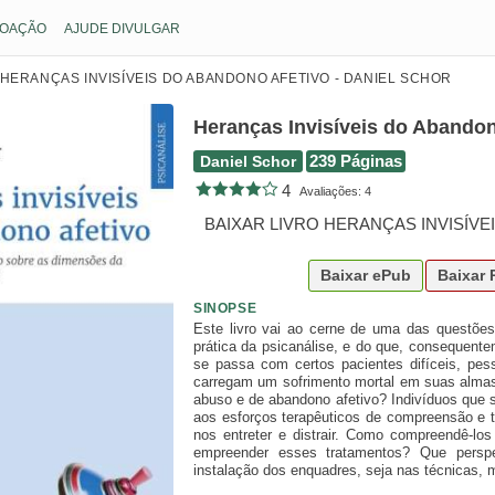
OAÇÃO
AJUDE DIVULGAR
HERANÇAS INVISÍVEIS DO ABANDONO AFETIVO - DANIEL SCHOR
Heranças Invisíveis do Abandon
Daniel Schor
239 Páginas
4
Avaliações:
4
BAIXAR LIVRO HERANÇAS INVISÍV
Baixar
ePub
Baixar
SINOPSE
Este livro vai ao cerne de uma das questõe
prática da psicanálise, e do que, consequent
se passa com certos pacientes difíceis, pe
carregam um sofrimento mortal em suas almas,
abuso e de abandono afetivo? Indivíduos que se
aos esforços terapêuticos de compreensão e 
nos entreter e distrair. Como compreendê-l
empreender esses tratamentos? Que perspe
instalação dos enquadres, seja nas técnicas, 