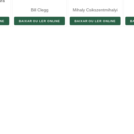
ara
Bill Clegg
Mihaly Csikszentmihalyi
INE
BAIXAR OU LER ONLINE
BAIXAR OU LER ONLINE
B