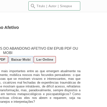
o Afetivo
EIS DO ABANDONO AFETIVO EM EPUB PDF OU
MOBI
PDF
Baixar
Mobi
Ler Online
s mais importantes entre as que emergem atualmente na
emente, mobiliza nossos mais fecundos pensadores: o que
ssoas que se mostram vivazes e interessantes, mas que
 cicatrizes mal fechadas de experiências traumáticas de
 mostram quase intratáveis, de difícil acesso, refratários
transformação, mas, paradoxalmente, sempre dispostos a
os em termos metapsicológicos e psicopatológicos? Como
ctivas clínicas eles nos abrem e requerem, seja na
manejos e interpretações?