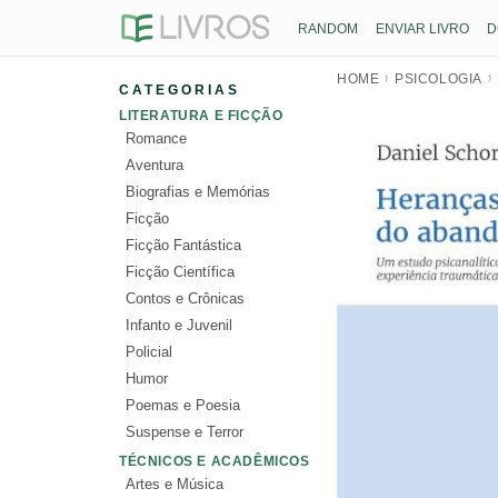
RANDOM
ENVIAR LIVRO
D
HOME
PSICOLOGIA
CATEGORIAS
LITERATURA E FICÇÃO
Romance
Aventura
Biografias e Memórias
Ficção
Ficção Fantástica
Ficção Científica
Contos e Crônicas
Infanto e Juvenil
Policial
Humor
Poemas e Poesia
Suspense e Terror
TÉCNICOS E ACADÊMICOS
Artes e Música